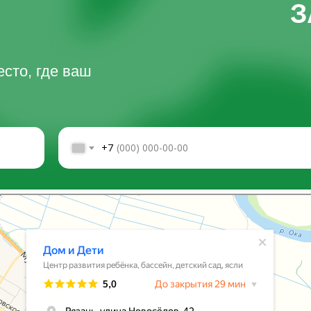
З
сто, где ваш
+7