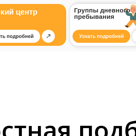
Группы дневного
кий центр
пребывания
ать подробней
Узнать подробней
стная под