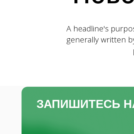
A headline's purpose
generally written b
ЗАПИШИТЕСЬ Н